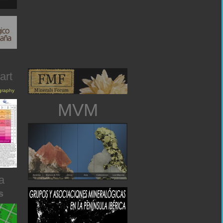
art
igraphy
MVM
a
s