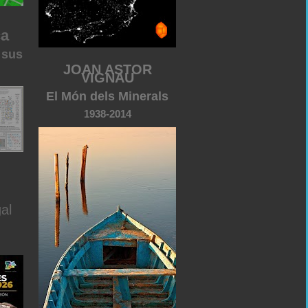
ca
 sus
JOAN ASTOR
VIGNAU
El Món dels Minerals
1938-2014
al