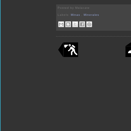
Posted by
Malacate
Labels:
Minas
,
Minerales