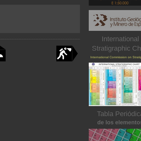
International
Stratigraphic Ch
International Commission on Strat
Tabla Periódic
de los elemento