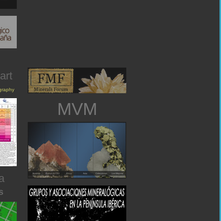
art
igraphy
MVM
a
s