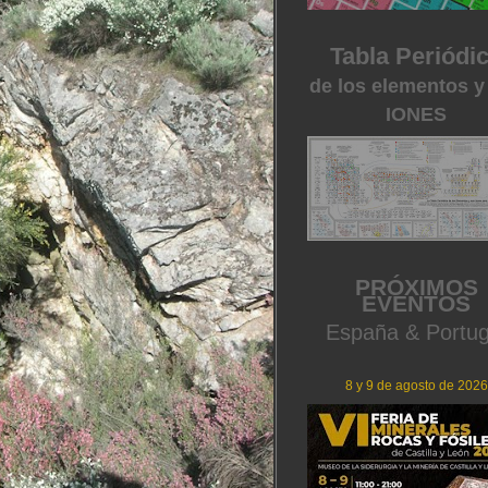
Tabla Periódi
de los elementos y
IONES
PRÓXIMOS
EVENTOS
España & Portug
8 y 9 de agosto de 2026