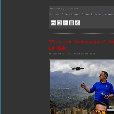
Posted by
Malacate
Labels:
Colecciones
,
Coleccionismo
,
event
"Piritas de Ambasaguas", A
La Rioja
MIÉRCOLES, 5 DE AGOSTO DE 2026