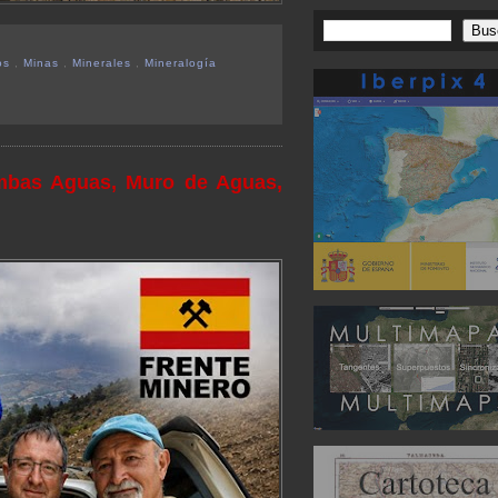
os
,
Minas
,
Minerales
,
Mineralogía
mbas Aguas, Muro de Aguas,