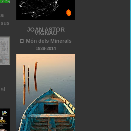
ca
 sus
JOAN ASTOR
VIGNAU
El Món dels Minerals
1938-2014
al