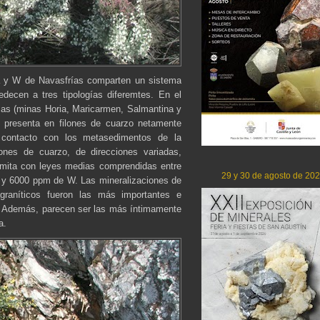
Ta y W de Navasfrías comparten un sistema
decen a tres tipologías diferemtes. En el
mas (minas Horia, Maricarmen, Salmantina y
e presenta en filones de cuarzo netamente
el contacto con los metasedimentos de la
lones de cuarzo, de direcciones variadas,
ramita con leyes medias comprendidas entre
29 y 30 de agosto de 20
 y 6000 ppm de W. Las mineralizaciones de
agraníticos fueron las más importantes e
o. Además, parecen ser las más íntimamente
a.