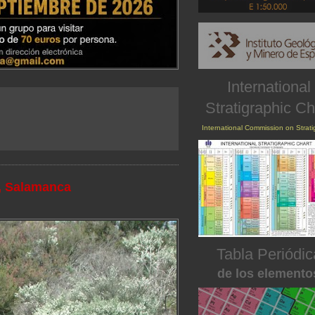
International
Stratigraphic Ch
International Commission on Strat
s, Salamanca
Tabla Periódic
de los elemento