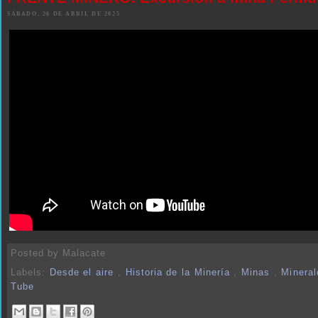
SÁBADO, 26 DE ABRIL DE 2025
Posted by
Malacate
Labels:
Desde el aire
,
Historia de la Minería
,
Minas
,
Minera
Tube