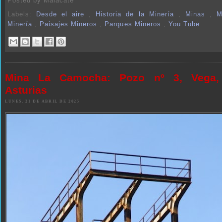
Posted by
Malacate
Labels:
Desde el aire
,
Historia de la Minería
,
Minas
,
M
Minería
,
Paisajes Mineros
,
Parques Mineros
,
You Tube
Mina La Camocha: Pozo nº 3, Vega, 
Asturias
LUNES, 21 DE ABRIL DE 2025