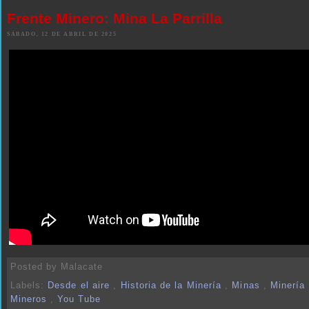
Frente Minero: Mina La Parrilla
SÁBADO, 12 DE ABRIL DE 2025
Posted by
Malacate
Labels:
Desde el aire
,
Historia de la Minería
,
Minas
,
Minería
Mineros
,
You Tube