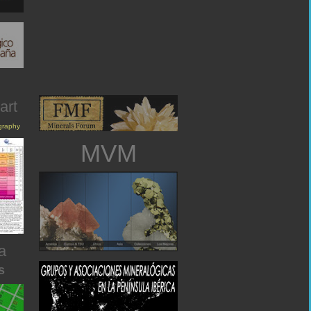
art
igraphy
MVM
a
s