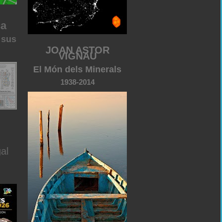
ca
 sus
JOAN ASTOR
VIGNAU
El Món dels Minerals
1938-2014
al