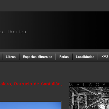
ca Ibérica
Libros
Especies Minerales
Ferias
Localidades
KMZ 
lero, Barruelo de Santullán,