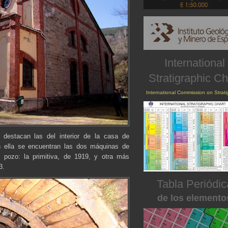
International
Stratigraphic Ch
International Commission on Strat
destacan las del interior de la casa de
n ella se encuentran las dos máquinas de
l pozo: la primitiva, de 1919, y otra más
3.
Tabla Periódic
de los elemento