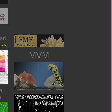
art
igraphy
MVM
a
s