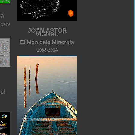
ca
 sus
JOAN ASTOR
VIGNAU
El Món dels Minerals
1938-2014
al