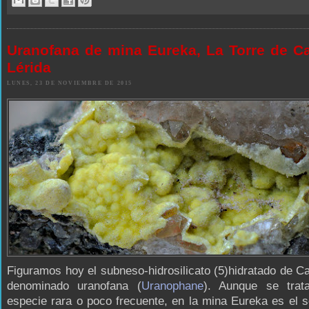
Uranofana de mina Eureka, La Torre de Ca
Lérida
LUNES, 23 DE NOVIEMBRE DE 2015
Figuramos hoy el subneso-hidrosilicato (5)hidratado de Ca
denominado uranofana (
Uranophane
). Aunque se trat
especie rara o poco frecuente, en la mina Eureka es el 