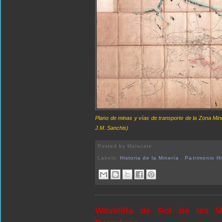
Plano de minas y vías de transporte de la Zona Min
J.M. Sanchis)
Posted by
Malacate
Labels:
Historia de la Minería
,
Patrimonio H
Wavellita de Sot de les M