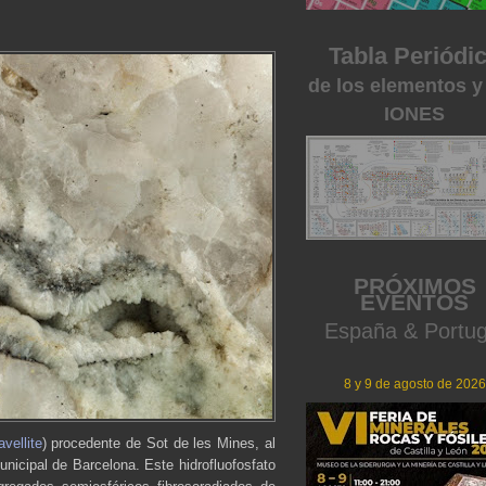
Tabla Periódi
de los elementos y
IONES
PRÓXIMOS
EVENTOS
España & Portug
8 y 9 de agosto de 2026
vellite
) procedente de Sot de les Mines, al
icipal de Barcelona. Este hidrofluofosfato