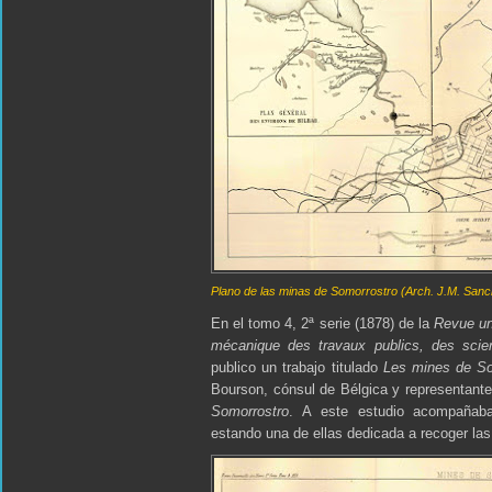
Plano de las minas de Somorrostro (Arch. J.M. Sanc
En el tomo 4, 2ª serie (1878) de la
Revue uni
mécanique des travaux publics, des scien
publico un trabajo titulado
Les mines de So
Bourson, cónsul de Bélgica y representant
Somorrostro
. A este estudio acompañaban
estando una de ellas dedicada a recoger la