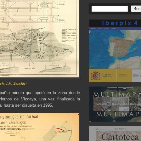
ch. J.M. Sanchis)
pañía minera que operó en la zona desde
Hornos de Vizcaya, una vez finalizada la
l hasta ser disuelta en 1995.