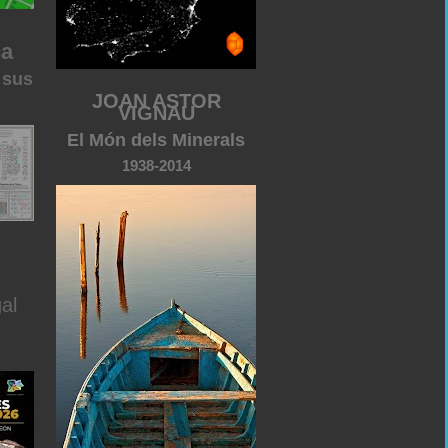
ca
 sus
JOAN ASTOR
VIGNAU
El Món dels Minerals
1938-2014
al