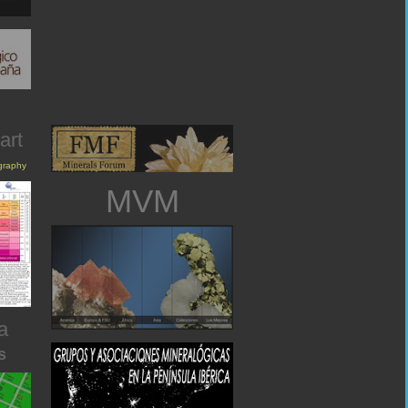
art
igraphy
MVM
a
s