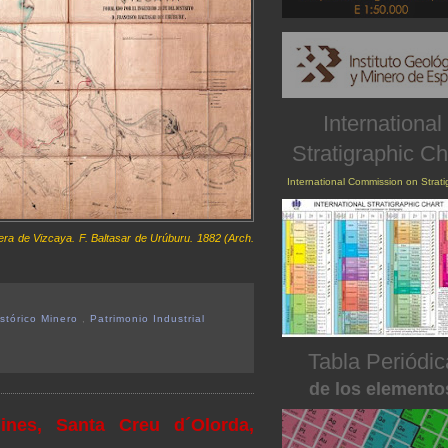
International
Stratigraphic Ch
International Commission on Strat
era de Vizcaya. F. Baltasar de Urúburu. 1882 (Arch.
istórico Minero
,
Patrimonio Industrial
Tabla Periódic
de los elemento
ines, Santa Creu d´Olorda,