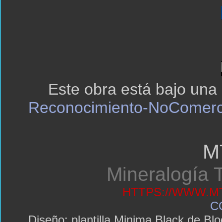
Este obra está bajo una
Reconocimiento-NoComerci
M
Mineralogía T
HTTPS://WWW.MT
C
Diseño: plantilla Minima Black de 