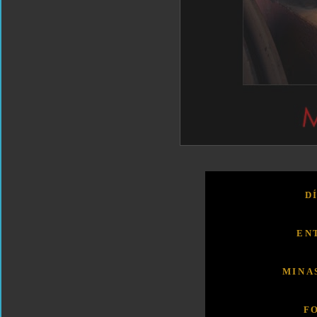
D
EN
MINA
F