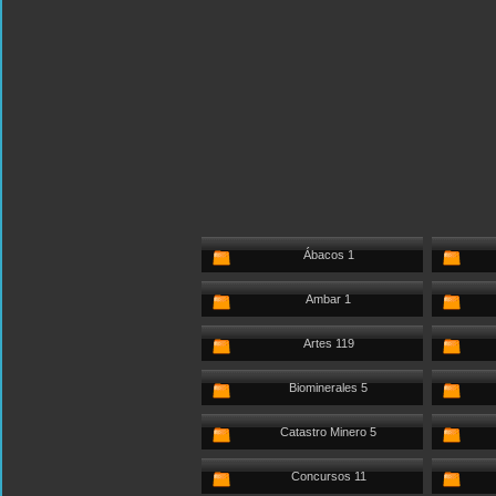
Ábacos 1
Ambar 1
Artes 119
Biominerales 5
Catastro Minero 5
Concursos 11