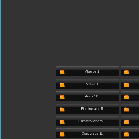
Ábacos 1
Ambar 1
Artes 119
Biominerales 5
Catastro Minero 5
Concursos 11