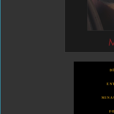
D
EN
MINA
F