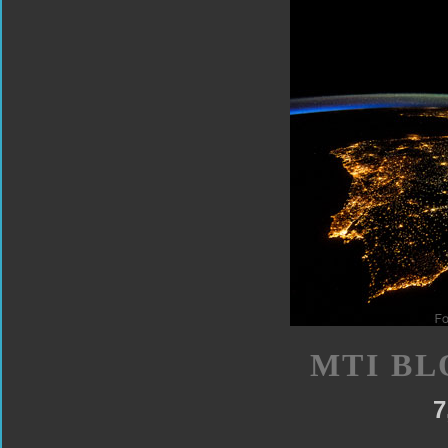
MTI BL
7