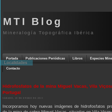
MTI Blog
Mineralogía Topográfica Ibérica
Portada
Publicaciones Periódicas
Libros
Especies Mine
Localidades
Contacto
Hidrofosfatos de la mina Miguel Vacas, Vila Viços
Portugal
SÁBADO, 10 DE ENERO DE 2015
Incorporamos hoy nuevas imágenes de hidrofosfatos pr
de la mina de cobre Miguel Vacas, situadas en Vila Viços