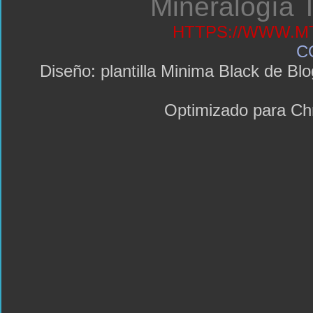
Mineralogía T
HTTPS://WWW.MT
C
Diseño: plantilla Minima Black de 
Optimizado para C