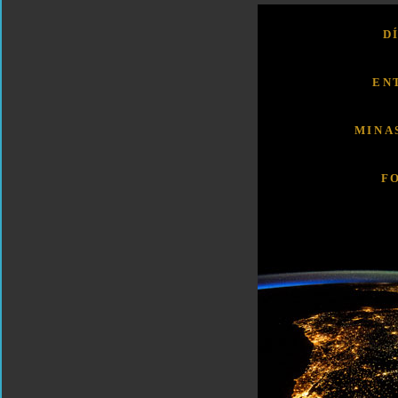
D
EN
MINA
F