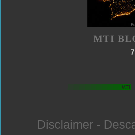
MTI BL
7
Disclaimer - Desc