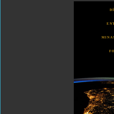
D
EN
MINA
F