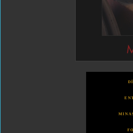
D
EN
MINA
F