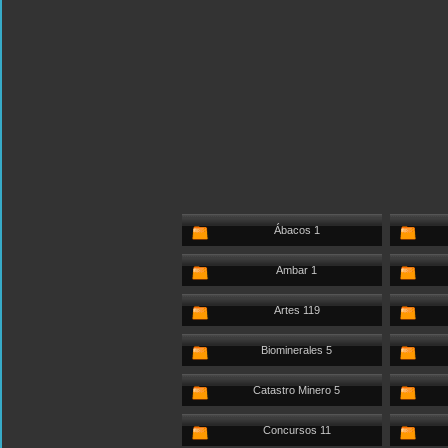
Ábacos 1
Ambar 1
Artes 119
Biominerales 5
Catastro Minero 5
Concursos 11