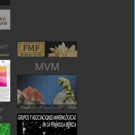
art
igraphy
MVM
a
s