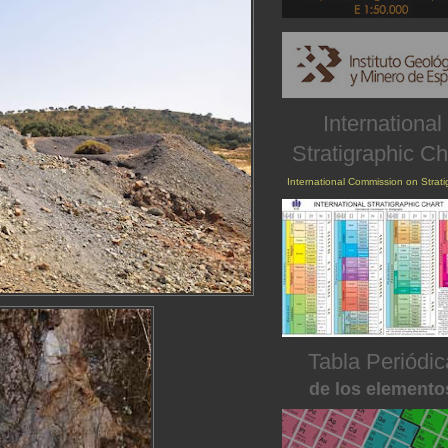
International
Stratigraphic Ch
International Commission on Strat
Tabla Periódic
de los elemento