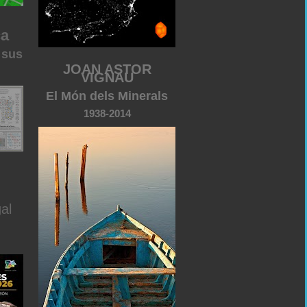
ca
 sus
JOAN ASTOR
VIGNAU
El Món dels Minerals
1938-2014
al