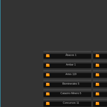
Ábacos 1
Ambar 1
Artes 119
Biominerales 5
Catastro Minero 5
Concursos 11