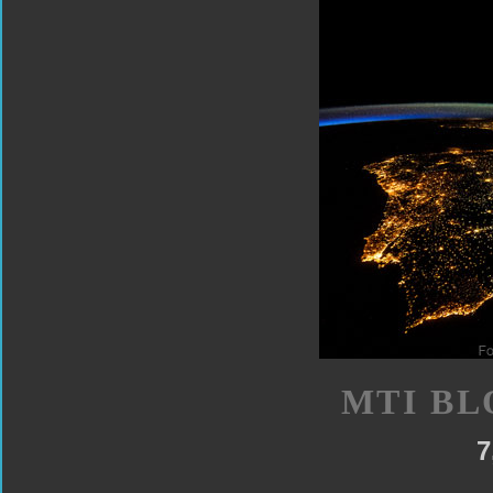
MTI BL
7