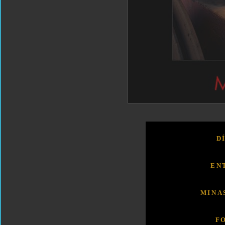
D
EN
MINA
F