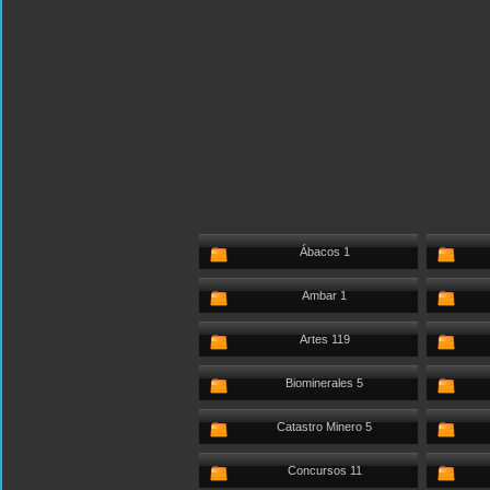
Ábacos 1
Ambar 1
Artes 119
Biominerales 5
Catastro Minero 5
Concursos 11