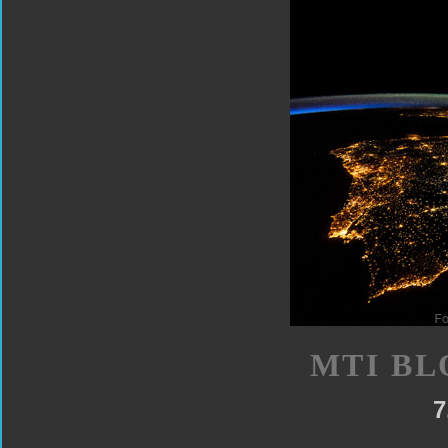
MTI BL
7