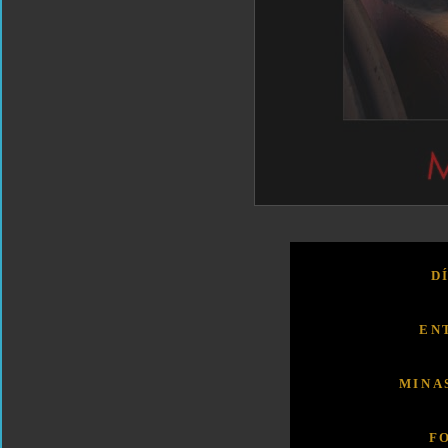
D
EN
MINA
F