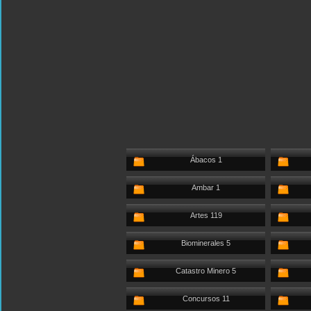
Ábacos 1
Ambar 1
Artes 119
Biominerales 5
Catastro Minero 5
Concursos 11