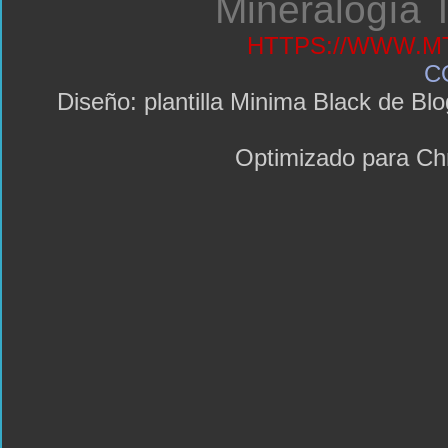
Mineralogía T
HTTPS://WWW.MT
C
Diseño: plantilla Minima Black de 
Optimizado para C