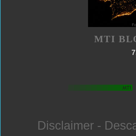
MTI BL
7
Disclaimer - Desc