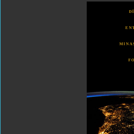
D
EN
MINA
F