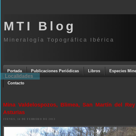
MTI Blog
Mineralogía Topográfica Ibérica
Portada
Publicaciones Periódicas
Libros
Especies Mine
Localidades
Contacto
Mina Valdelospozos, Blimea, San Martín del Rey 
Asturias
JUEVES, 14 DE FEBRERO DE 2013