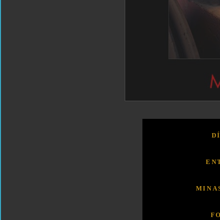
D
EN
MINA
F