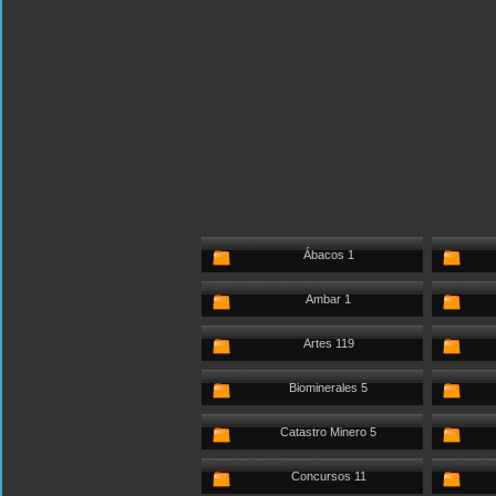
Ábacos 1
Ambar 1
Artes 119
Biominerales 5
Catastro Minero 5
Concursos 11