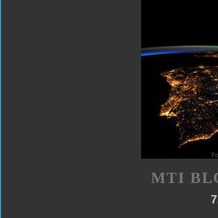
MTI BL
7