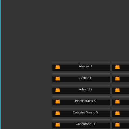
Ábacos 1
Ambar 1
Artes 119
Biominerales 5
Catastro Minero 5
Concursos 11