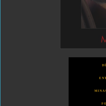
D
EN
MINA
F