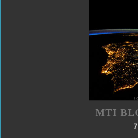
MTI BL
7