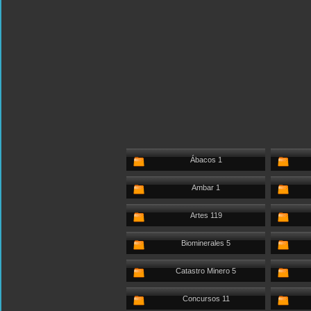
Ábacos 1
Ambar 1
Artes 119
Biominerales 5
Catastro Minero 5
Concursos 11