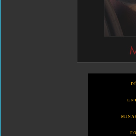
D
EN
MINA
F