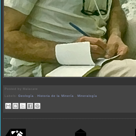
Posted by
Malacate
Labels:
Geología
,
Historia de la Minería
,
Mineralogía