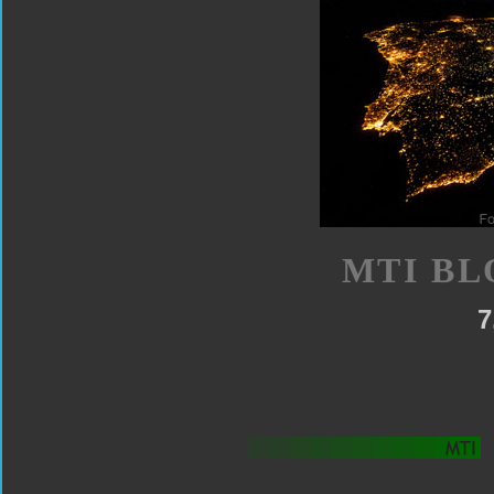
MTI BL
7