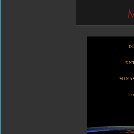
D
EN
MINA
F