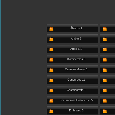
Ábacos 1
Ambar 1
Artes 119
Biominerales 5
Catastro Minero 5
Concursos 11
Cristalografía 1
Documentos Históricos 55
En la web 5