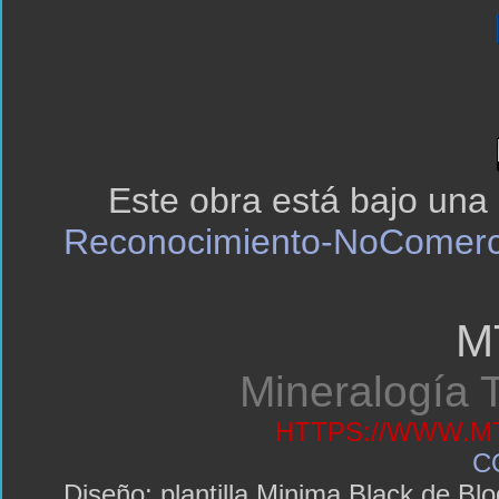
Este obra está bajo una
Reconocimiento-NoComerci
M
Mineralogía T
HTTPS://WWW.MT
C
Diseño: plantilla Minima Black de 