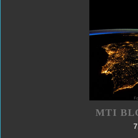
MTI BL
7