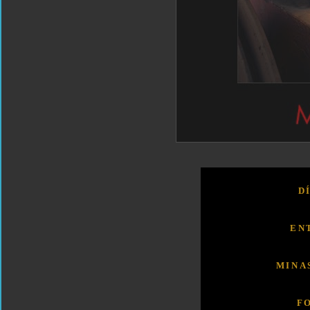
D
EN
MINA
F