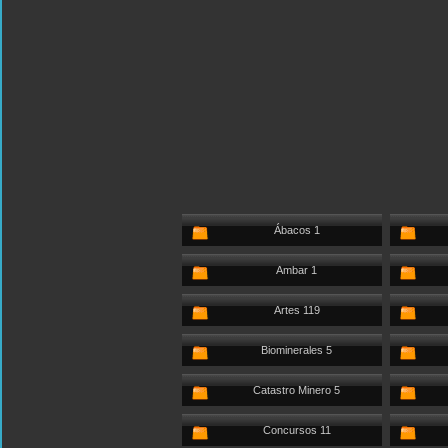
Ábacos 1
Ambar 1
Artes 119
Biominerales 5
Catastro Minero 5
Concursos 11