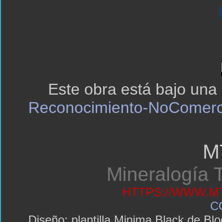
Este obra está bajo una
Reconocimiento-NoComerci
M
Mineralogía T
HTTPS://WWW.MT
C
Diseño: plantilla Minima Black de 