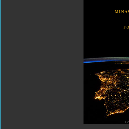
MINA
F