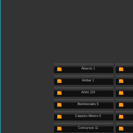
Ábacos 1
Ambar 1
Artes 119
Biominerales 5
Catastro Minero 5
Concursos 11