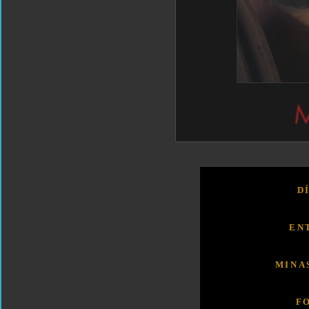
D
EN
MINA
F