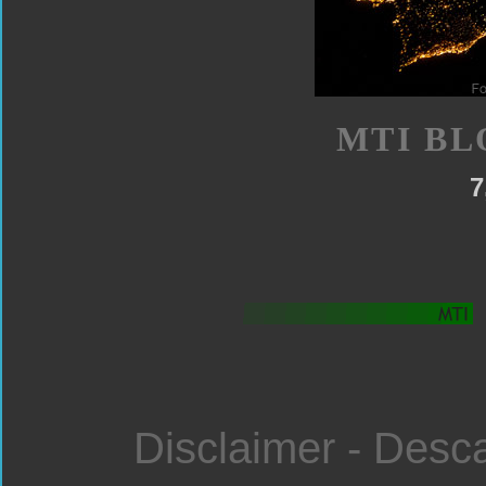
MTI BL
7
Disclaimer - Desc