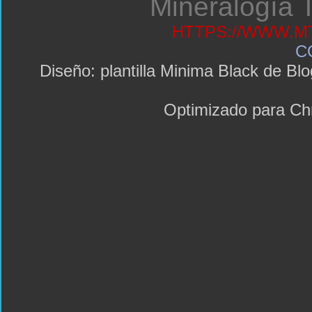
Mineralogía T
HTTPS://WWW.MT
C
Diseño: plantilla Minima Black de 
Optimizado para C