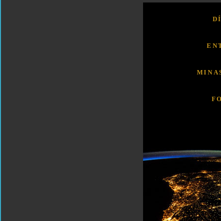
D
EN
MINA
F