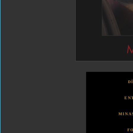
D
EN
MINA
F