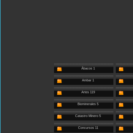
Ábacos 1
Ambar 1
Artes 119
Biominerales 5
Catastro Minero 5
Concursos 11