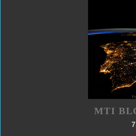
MTI BL
7