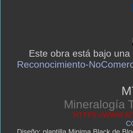
Este obra está bajo una
Reconocimiento-NoComerci
M
Mineralogía T
HTTPS://WWW.MT
C
Diseño: plantilla Minima Black de 