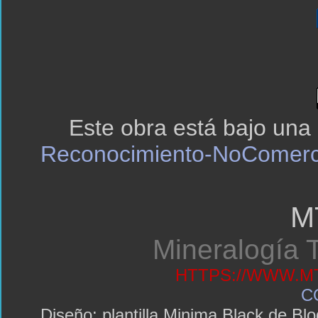
Este obra está bajo una
Reconocimiento-NoComerci
M
Mineralogía T
HTTPS://WWW.MT
C
Diseño: plantilla Minima Black de 