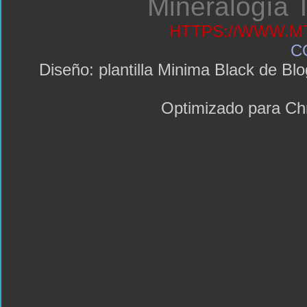
Mineralogía T
HTTPS://WWW.MT
C
Diseño: plantilla Minima Black de 
Optimizado para C