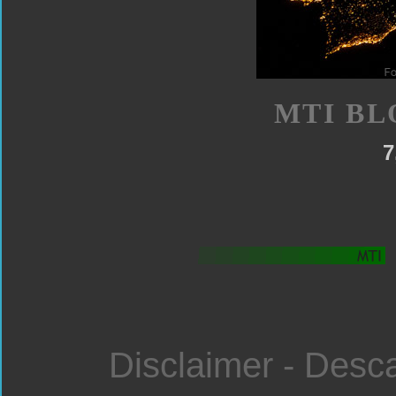
MTI BL
7
Disclaimer - Desc