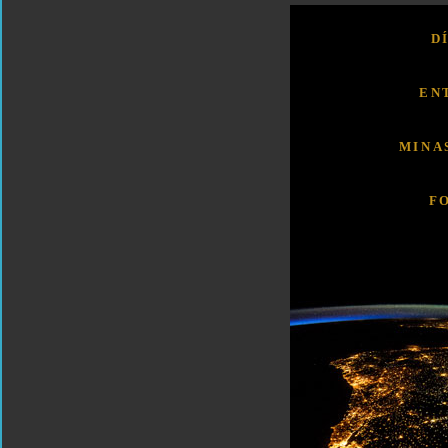
D
EN
MINA
F