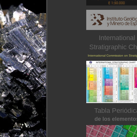
International
Stratigraphic Ch
International Commission on Strat
Tabla Periódic
de los elemento