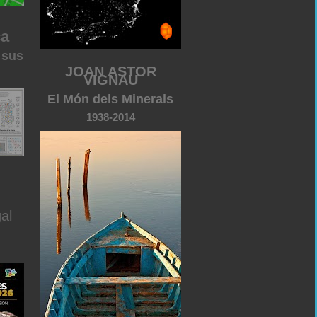
ca
 sus
JOAN ASTOR
VIGNAU
El Món dels Minerals
1938-2014
al