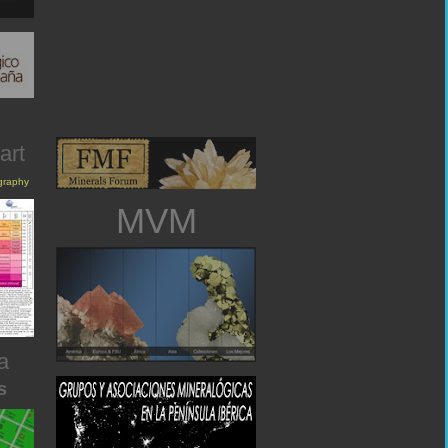
art
igraphy
MVM
a
s