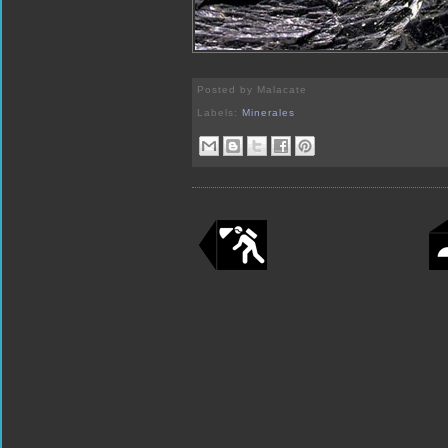
Posted by
Malacate
Labels:
Minerales