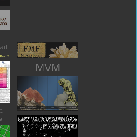
art
igraphy
MVM
a
s