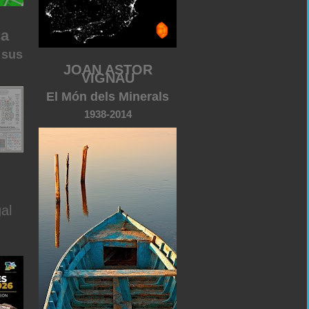
ca
 sus
JOAN ASTOR
VIGNAU
El Món dels Minerals
1938-2014
al