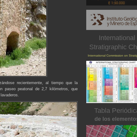
International
Stratigraphic Ch
International Commission on Strat
zándose recientemente, al tiempo que la
un paseo peatonal de 2,7 kilómetros, que
 lavaderos.
Tabla Periódic
de los elemento