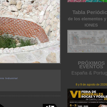
Tabla Periódi
de los elementos y
IONES
PRÓXIMOS
EVENTOS
España & Portug
nio Industrial
8 y 9 de agosto de 2026