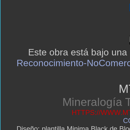
Este obra está bajo una
Reconocimiento-NoComerci
M
Mineralogía T
HTTPS://WWW.MT
C
Diseño: plantilla Minima Black de 