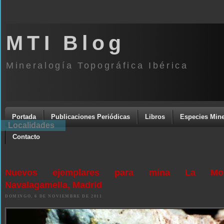
MTI Blog
Mineralogía Topográfica Ibérica
Portada
Publicaciones Periódicas
Libros
Especies Mine
Localidades
Contacto
Nuevos ejemplares para mina La Mont
Navalagamella, Madrid
DOMINGO, 6 DE NOVIEMBRE DE 2011