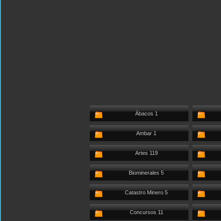
Ábacos 1
Ambar 1
Artes 119
Biominerales 5
Catastro Minero 5
Concursos 11