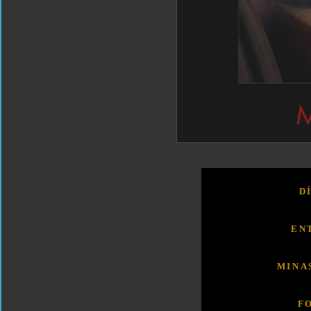
D
EN
MINA
F