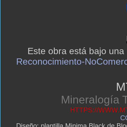
Este obra está bajo una
Reconocimiento-NoComerci
M
Mineralogía T
HTTPS://WWW.MT
C
Diseño: plantilla Minima Black de 