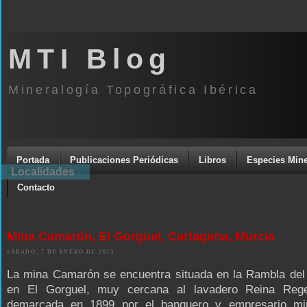
MTI Blog
Mineralogía Topográfica Ibérica
Portada
Publicaciones Periódicas
Libros
Especies Mine
Localidades
Contacto
Mina Camarón, El Gorguel, Cartagena, Murcia
SÁBADO, 7 DE ENERO DE 2023
La mina Camarón se encuentra situada en la Rambla del
en El Gorguel, muy cercana al lavadero Reina Reg
demarcada en 1899 por el banquero y empresario mi