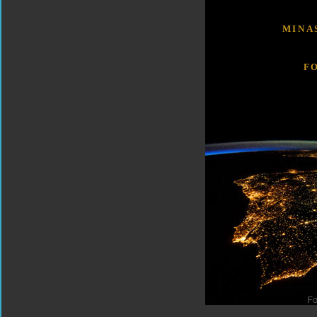
MINA
F