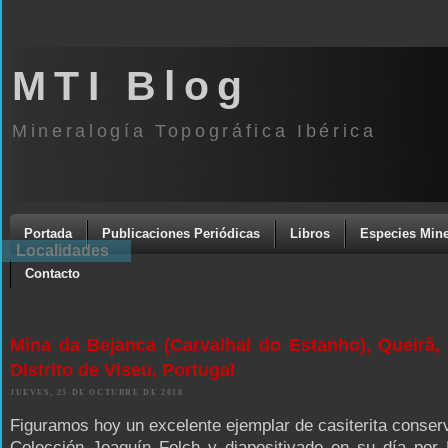
MTI Blog
Mineralogía Topográfica Ibérica
Portada
Publicaciones Periódicas
Libros
Especies Mine
Localidades
Contacto
Mina da Bejanca (Carvalhal do Estanho), Queirã, 
Distrito de Viseu, Portugal
JUEVES, 25 DE OCTUBRE DE 2018
Figuramos hoy un excelente ejemplar de casiterita conser
Colección Joaquín Folch y diapositivado en su día por 