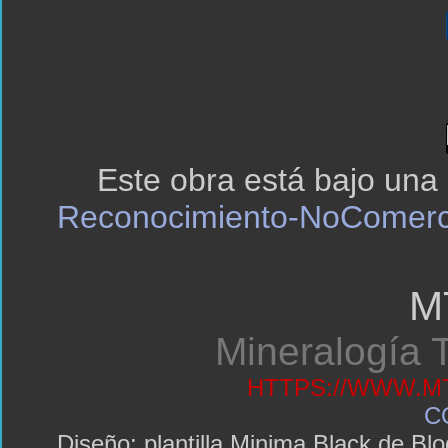
Este obra está bajo una
Reconocimiento-NoComerci
M
Mineralogía T
HTTPS://WWW.MT
C
Diseño: plantilla Minima Black de 