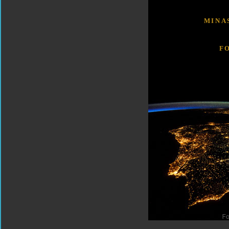
MINA
F