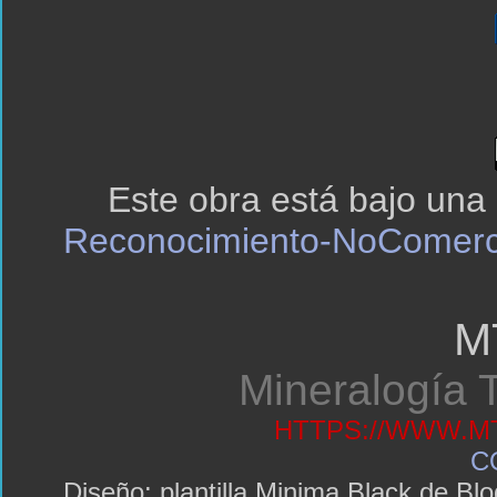
Este obra está bajo una
Reconocimiento-NoComerci
M
Mineralogía T
HTTPS://WWW.MT
C
Diseño: plantilla Minima Black de 