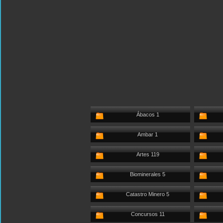
Ábacos 1
Ambar 1
Artes 119
Biominerales 5
Catastro Minero 5
Concursos 11