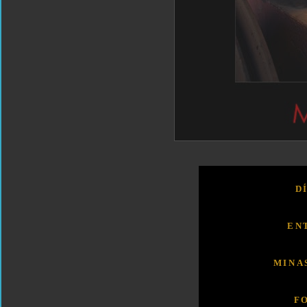
D
EN
MINA
F