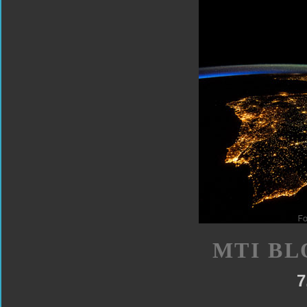
MTI BL
7