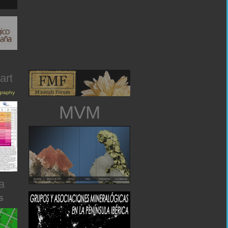
art
igraphy
MVM
a
s