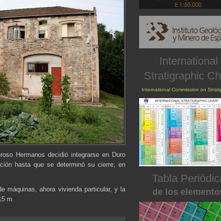
International
Stratigraphic Ch
International Commission on Strat
roso Hermanos decidió integrarse en Duro
ción hasta que se determinó su cierre, en
Tabla Periódic
e máquinas, ahora vivienda particular, y la
de los elemento
15 m.