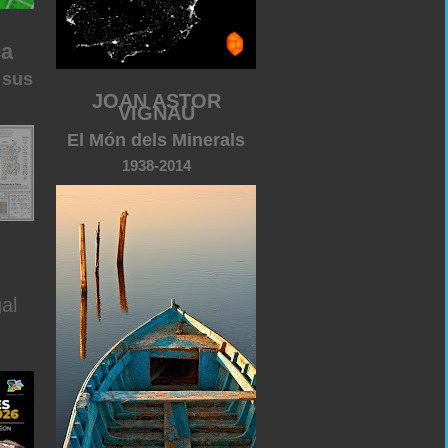
ca
 sus
JOAN ASTOR
VIGNAU
El Món dels Minerals
1938-2014
al