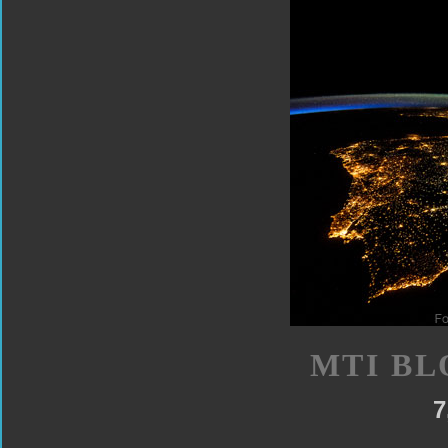
MTI BL
7