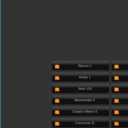
Ábacos 1
Ambar 1
Artes 119
Biominerales 5
Catastro Minero 5
Concursos 11