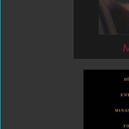
D
EN
MINA
F