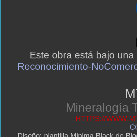
Este obra está bajo una
Reconocimiento-NoComerci
M
Mineralogía T
HTTPS://WWW.MT
C
Diseño: plantilla Minima Black de 