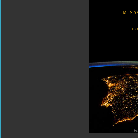
MINA
F