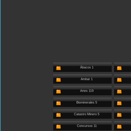
Ábacos 1
Ambar 1
Artes 119
Biominerales 5
Catastro Minero 5
Concursos 11