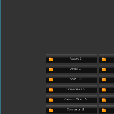
Ábacos 1
Ambar 1
Artes 119
Biominerales 5
Catastro Minero 5
Concursos 11