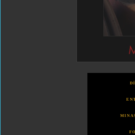
D
EN
MINA
F