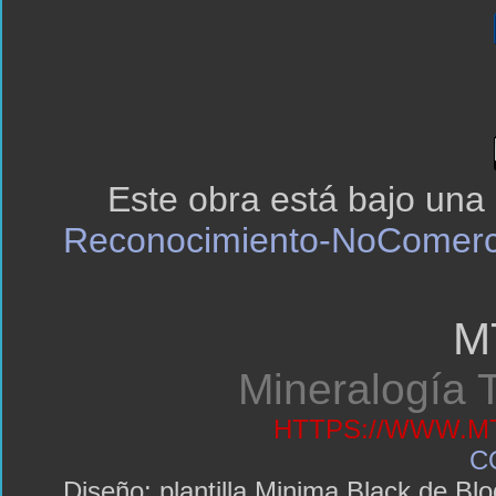
Este obra está bajo una
Reconocimiento-NoComerci
M
Mineralogía T
HTTPS://WWW.MT
C
Diseño: plantilla Minima Black de 