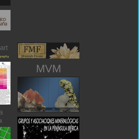
art
igraphy
MVM
a
s