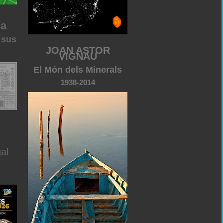
ca
 sus
JOAN ASTOR
VIGNAU
El Món dels Minerals
1938-2014
al