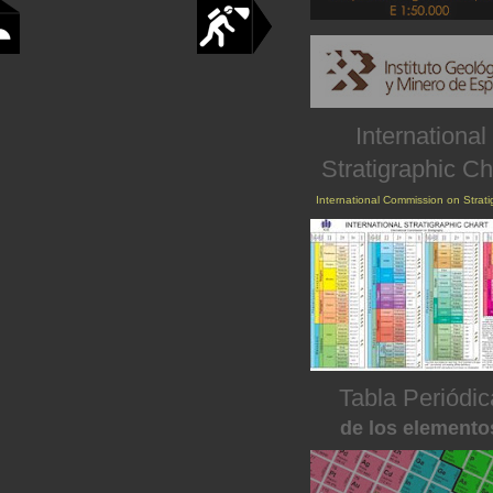
International
Stratigraphic Ch
International Commission on Strat
Tabla Periódic
de los elemento