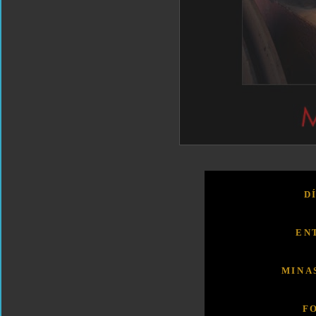
D
EN
MINA
F