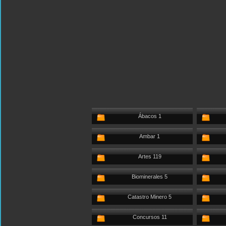
Ábacos 1
Ambar 1
Artes 119
Biominerales 5
Catastro Minero 5
Concursos 11