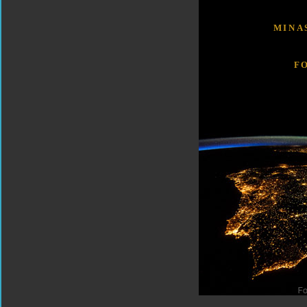
MINA
F