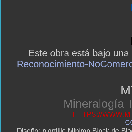
Este obra está bajo una
Reconocimiento-NoComerci
M
Mineralogía T
HTTPS://WWW.MT
C
Diseño: plantilla Minima Black de 