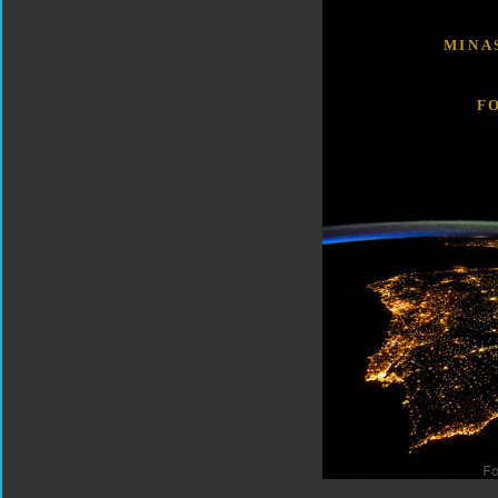
MINA
F