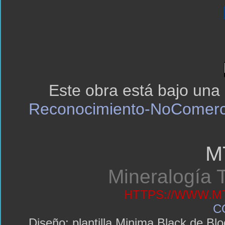
Este obra está bajo una
Reconocimiento-NoComerci
M
Mineralogía T
HTTPS://WWW.MT
C
Diseño: plantilla Minima Black de 